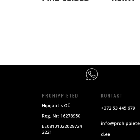
€
9,00
€
9,00
PROHIPPIETED
KONTAKT
Hipijäätis OÜ
+372 53 445 679
Reg. Nr: 16278950
info@prohippiete
EE08101022029724
2221
d.ee