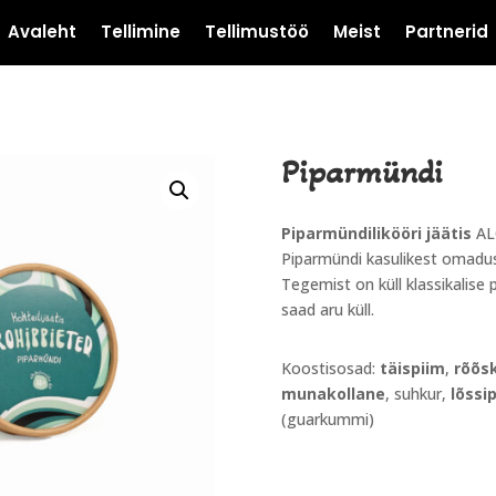
Avaleht
Tellimine
Tellimustöö
Meist
Partnerid
Piparmündi
Piparmündilikööri jäätis
AL
Piparmündi kasulikest omaduste
Tegemist on küll klassikalise 
saad aru küll.
Koostisosad:
täispiim
,
rõõs
munakollane
, suhkur,
lõssi
(guarkummi)