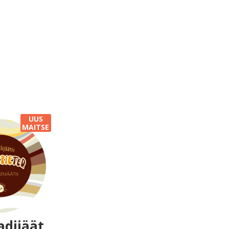
UUS
MAITSE
adijäät