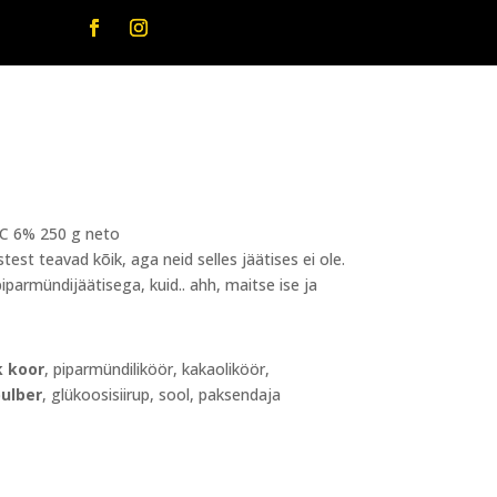
C 6% 250 g neto
st teavad kõik, aga neid selles jäätises ei ole.
piparmündijäätisega, kuid.. ahh, maitse ise ja
k
koor
, piparmündiliköör, kakaoliköör,
pulber
, glükoosisiirup, sool, paksendaja