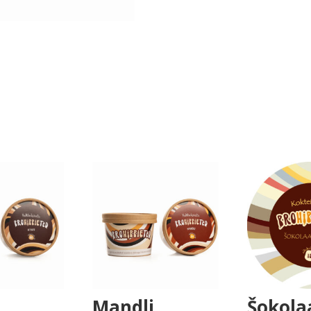
Mandli
Šokola