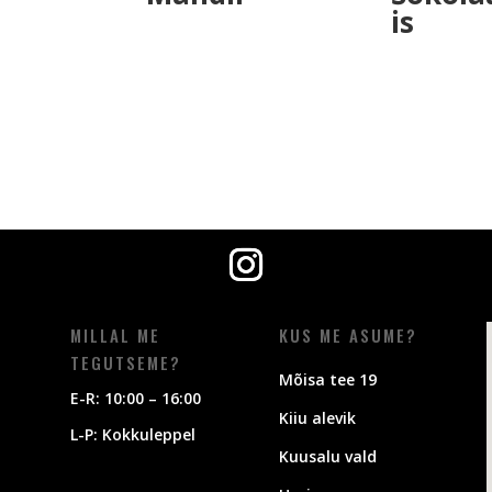
is
€
9,00
€
9,00
MILLAL ME
KUS ME ASUME?
TEGUTSEME?
Mõisa tee 19
E-R: 10:00 – 16:00
Kiiu alevik
L-P: Kokkuleppel
Kuusalu vald