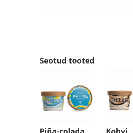
Seotud tooted
Piña-colada
Kohvi